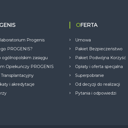
OGENIS
OFERTA
 laboratorium Progenis
Umowa
ego PROGENIS?
Pakiet Bezpieczeństwo
 ogólnopolskim zasięgu
Pakiet Podwójna Korzyść
am Opiekuńczy PROGENIS
Opłaty i oferta specjalna
 Transplantacyjny
Superpobranie
ikaty i akredytacje
Od decyzji do realizacji
erzy
Pytania i odpowiedzi
O