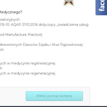
u Medycznego?
ratoryjnych:
015-10; AQAP 2110:2016 dotyczący „świadczenia usług
od Manufacture Practice)
pokrewnionych Dawców Szpiku i Krwi Pępowinowej
ych
nych w medycynie regeneracyjnej
ch
nych w medycynie regeneracyjnej
Kliknij i poznaj nas lepiej