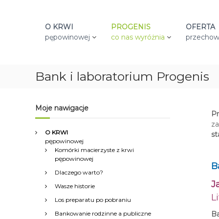
S
k
i
O KRWI
PROGENIS
OFERTA
p
pępowinowej
co nas wyróżnia
przechow
t
o
c
Bank i laboratorium Progenis
o
n
t
e
Moje nawigacje
Pr
n
za
t
O KRWI
st
pępowinowej
Komórki macierzyste z krwi
pępowinowej
B
Dlaczego warto?
J
Wasze historie
L
Los preparatu po pobraniu
Bankowanie rodzinne a publiczne
Ba