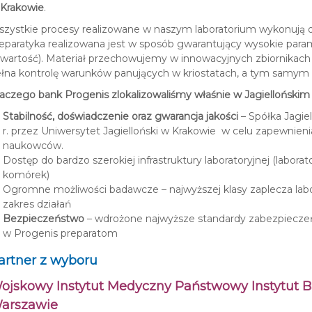
Krakowie
.
zystkie procesy realizowane w naszym laboratorium wykonują doś
eparatyka realizowana jest w sposób gwarantujący wysokie par
wartość). Materiał przechowujemy w innowacyjnych zbiornikac
łna kontrolę warunków panujących w kriostatach, a tym samy
aczego bank Progenis zlokalizowaliśmy właśnie w Jagielloński
Stabilność, doświadczenie oraz gwarancja jakości
– Spółka Jagie
r. przez Uniwersytet Jagielloński w Krakowie w celu zapewnieni
naukowców.
Dostęp do bardzo szerokiej infrastruktury laboratoryjnej (laborato
komórek)
Ogromne możliwości badawcze – najwyższej klasy zaplecza labo
zakres działań
Bezpieczeństwo
– wdrożone najwyższe standardy zabezpiecz
w Progenis preparatom
artner z wyboru
ojskowy Instytut Medyczny Państwowy Instytut 
arszawie