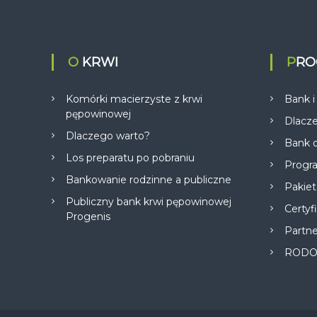
O KRWI
PR
Komórki macierzyste z krwi
Bank i
pępowinowej
Dlacz
Dlaczego warto?
Bank o
Los preparatu po pobraniu
Progr
Bankowanie rodzinne a publiczne
Pakiet
Publiczny bank krwi pępowinowej
Certyf
Progenis
Partn
ROD