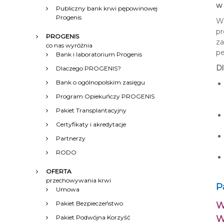
w 
Publiczny bank krwi pępowinowej
Progenis
Ws
pr
PROGENIS
za
co nas wyróżnia
pe
Bank i laboratorium Progenis
Dl
Dlaczego PROGENIS?
Bank o ogólnopolskim zasięgu
Program Opiekuńczy PROGENIS
Pakiet Transplantacyjny
Certyfikaty i akredytacje
Partnerzy
RODO
OFERTA
przechowywania krwi
P
Umowa
Pakiet Bezpieczeństwo
W
Pakiet Podwójna Korzyść
W