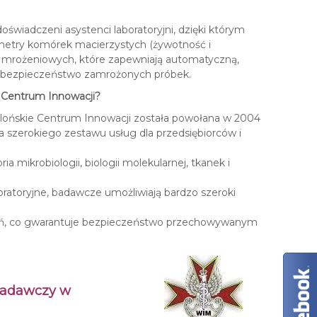
y
c
wiadczeni asystenci laboratoryjni, dzięki którym
h
ametry komórek macierzystych (żywotność i
h mrożeniowych, które zapewniają automatyczną,
m bezpieczeństwo zamrożonych próbek.
m Centrum Innowacji?
llońskie Centrum Innowacji została powołana w 2004
a szerokiego zestawu usług dla przedsiębiorców i
ria mikrobiologii, biologii molekularnej, tkanek i
ratoryjne, badawcze umożliwiają bardzo szeroki
eń, co gwarantuje bezpieczeństwo przechowywanym
Badawczy w