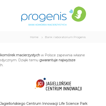
P
B
r
a
n
o
k
g
K
e
o
n
m
i
ó
Home
Bank i laboratorium Progenis
s
r
e
k
k komórek macierzystych
w Polsce zapewnia własne
M
medycznym. Dzięki temu
gwarantuje najwyższe
a
h.
c
i
e
r
z
y
s
t
Jagiellońskiego Centrum Innowacji Life Science Park