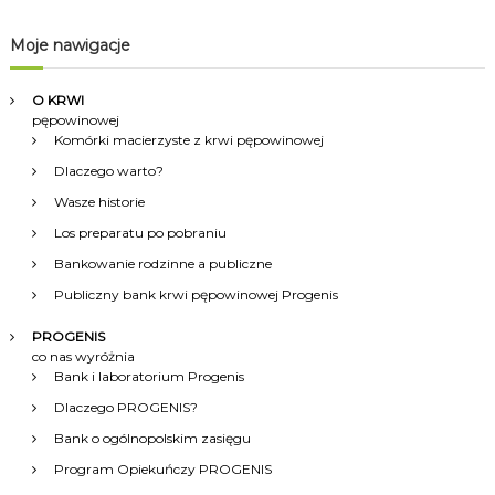
g
Moje nawigacje
a
O KRWI
c
pępowinowej
Komórki macierzyste z krwi pępowinowej
j
Dlaczego warto?
Wasze historie
a
Los preparatu po pobraniu
w
Bankowanie rodzinne a publiczne
Publiczny bank krwi pępowinowej Progenis
p
PROGENIS
co nas wyróżnia
i
Bank i laboratorium Progenis
Dlaczego PROGENIS?
s
Bank o ogólnopolskim zasięgu
u
Program Opiekuńczy PROGENIS