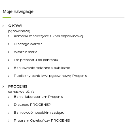
g
Moje nawigacje
a
O KRWI
c
pępowinowej
Komórki macierzyste z krwi pępowinowej
j
Dlaczego warto?
Wasze historie
a
Los preparatu po pobraniu
w
Bankowanie rodzinne a publiczne
Publiczny bank krwi pępowinowej Progenis
p
PROGENIS
co nas wyróżnia
i
Bank i laboratorium Progenis
Dlaczego PROGENIS?
s
Bank o ogólnopolskim zasięgu
u
Program Opiekuńczy PROGENIS