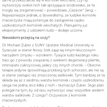
same przekształciły się w komórki włochate, czy np.
wytworzyły wokół nich tak sprzyjające środowisko, że te
mogły się zregenerować – powiedziała „Gazecie” Jang. –
Najważniejsze jednak, iż dowiedliśmy, że ludzkie komórki
macierzyste mają potencjał do zastąpienia ciężko
uszkodzonych komórek włochatych. Planujemy już
eksperymenty z udziałem ludzi – dodaje uczona.
Niewidomi przejrzą na oczy?
Dr Michael Zuber z SUNY Upstate Medical University w
Syracuse w stanie Nowy Jork zajął się innym kluczowym
narządem zmysłu – wzrokiem. Tysiące ludzi każdego roku
traci go z powodu związanej z wiekiem degeneracji plamki,
retinopatii cukrzycowej, jaskry czy innych chorób. – Obecne
terapie jedynie spowolniają przebieg tych schorzeń, ale nie są
w stanie zastąpić raz zniszczonej siatkówki. Tym bardziej że ta
składa się aż z siedmiu warstw komórek i często uszkodzeniu
ulega nie jedna, lecz kilka z nich – tłumaczył Zuber. Jego plan
polegał na tym, by od razu wytworzyć więc wszystkie siedem
warstw siatkówki. Z czego? Oczywiście z komórek
macierzystych.