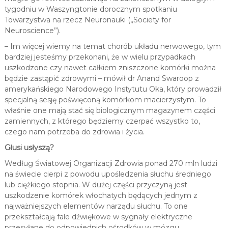
tygodniu w Waszyngtonie dorocznym spotkaniu
Towarzystwa na rzecz Neuronauki („Society for
Neuroscience”).
– Im więcej wiemy na temat chorób układu nerwowego, tym
bardziej jesteśmy przekonani, że w wielu przypadkach
uszkodzone czy nawet całkiem zniszczone komórki można
będzie zastąpić zdrowymi – mówił dr Anand Swaroop z
amerykańskiego Narodowego Instytutu Oka, który prowadził
specjalną sesję poświęconą komórkom macierzystym. To
właśnie one mają stać się biologicznym magazynem części
zamiennych, z którego będziemy czerpać wszystko to,
czego nam potrzeba do zdrowia i życia.
Głusi usłyszą?
Według Światowej Organizacji Zdrowia ponad 270 mln ludzi
na świecie cierpi z powodu upośledzenia słuchu średniego
lub ciężkiego stopnia. W dużej części przyczyną jest
uszkodzenie komórek włochatych będących jednym z
najważniejszych elementów narządu słuchu. To one
przekształcają fale dźwiękowe w sygnały elektryczne
przesyłane do odpowiednich ośrodków w mózgu.