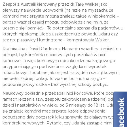
Zespół z Australii kierowany przez dr Tarę Walker jako
pierwszy na świecie udowodnił (na razie na myszach), że
komórki macierzyste można znaleźć także w hipokampie –
bardzo ważnej części mózgu odpowiedzialnej m.in. za
uczenie się i pamięć. – To potencjalna szansa dla pacjentów, u
których hipokamp ulega uszkodzeniu z powodu udaru czy
też np. pląsawicy Huntingtona – komentowała Walker.
Ruchira Jha i David Cardozo z Harvardu wpadli natomiast na
pomysł, by komórek macierzystych poszukać w nici
końcowej, a więc końcowym odcinku rdzenia kręgowego
przypominającym pod wieloma względami wyrostek
robaczkowy. Podobnie jak on jest narządem szczątkowym,
nie pełni żadnej funkcji. To ważne, bo można się go –
podobnie jak wyrostka – bez wyraźnej szkody pozbyć.
Naukowcy dokładnie przebadali nici końcowe, które pobrali (w
ramach leczenia tzw. zespołu zakotwiczenia rdzenia) od 19
dzieci i nastolatków w wieku od 3 miesięcy do 18 lat. Udało im
się znaleźć komórki macierzyste, które odpowiednio
pobudzone dały początek kilku sprawnie działającym typom
komórek nerwowych. Pytanie, czy uda się zastąpić nimi