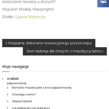
zniszczone neurony u chorych?
Wojciech Moskal, Waszyngton
Źródło:
Gazeta Wyborcza
N
Hiszpania: dokonano rewolucyjnego przeszczepu
Jest nadzieja dla chorych z miażdżycą tętnic
a
w
Moje nawigacje
i
O KRWI
pępowinowej
g
Komórki macierzyste z krwi pępowinowej
Dlaczego warto?
a
Wasze historie
Los preparatu po pobraniu