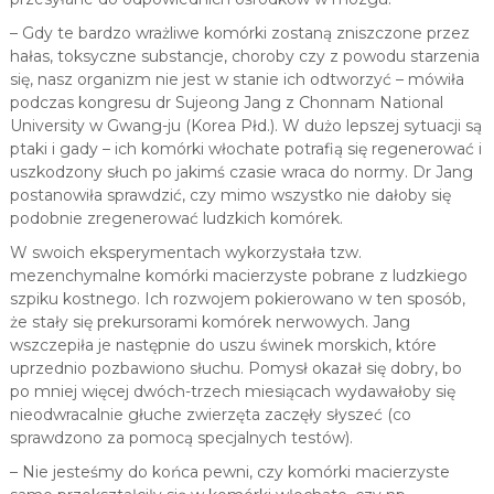
– Gdy te bardzo wrażliwe komórki zostaną zniszczone przez
hałas, toksyczne substancje, choroby czy z powodu starzenia
się, nasz organizm nie jest w stanie ich odtworzyć – mówiła
podczas kongresu dr Sujeong Jang z Chonnam National
University w Gwang-ju (Korea Płd.). W dużo lepszej sytuacji są
ptaki i gady – ich komórki włochate potrafią się regenerować i
uszkodzony słuch po jakimś czasie wraca do normy. Dr Jang
postanowiła sprawdzić, czy mimo wszystko nie dałoby się
podobnie zregenerować ludzkich komórek.
W swoich eksperymentach wykorzystała tzw.
mezenchymalne komórki macierzyste pobrane z ludzkiego
szpiku kostnego. Ich rozwojem pokierowano w ten sposób,
że stały się prekursorami komórek nerwowych. Jang
wszczepiła je następnie do uszu świnek morskich, które
uprzednio pozbawiono słuchu. Pomysł okazał się dobry, bo
po mniej więcej dwóch-trzech miesiącach wydawałoby się
nieodwracalnie głuche zwierzęta zaczęły słyszeć (co
sprawdzono za pomocą specjalnych testów).
– Nie jesteśmy do końca pewni, czy komórki macierzyste