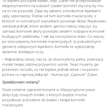
To dopiero początek badań, więc Zuber nie przeprowadzał
eksperymentów na ludziach (żaden komitet etyczny by mu
na to nie pozwolił). Zajął się żabami, a konkretnie kijankami
żaby szponiastej. Pobrał od nich komórki macierzyste, z
których w normalnych warunkach powstaje skóra. Naukowiec
wiedział jednak, które siedem genów należy włączyć, by
zamiast komórek skóry powstało siedem rodzajów komórek
budujących siatkówkę. I tak się rzeczywiście stało. Co więcej,
po wszczepieniu komórek macierzystych (z pobudzonymi
genami) oślepionym kijankom, komórki te wykształciły
sprawnie działające oczy.
– Najbardziej cieszy nas to, że stworzyliśmy pełny zwierzęcy
model terapii zdolnej przywrócić wzrok. Teraz musimy go
przenieść na ludzi, co nie będzie jednak łatwe i na pewno
potrwa co najmniej kilka lat – tłumaczył „Gazecie” Zuber.
Sparaliżowani wstaną?
Dwie ostatnie zaprezentowane w Waszyngtonie prace
dotyczyły nowych źródeł, z których będzie można
pozyskiwać potrzebne do badań i terapii komórki
macierzyste.