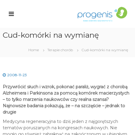
S
a
k
r
n
i
k
p
K
t
o
Cud-komórki na wymianę
o
c
ó
i
r
o
Home
Terapie chorób
Cud-komórki na wymianę
e
n
k
t
e
a
n
c
2008-11-23
t
i
e
Przywrócić słuch i wzrok, pokonać paraliż, wygrać z chorobą
r
Alzheimera i Parkinsona za pomocą komórek macierzystych
z
– to tylko marzenia naukowców czy realna szansa?
y
Najnowsze badania pokazują, że – na szczęście – jednak to
s
t
drugie
y
Medycyna regeneracyjna to dziś jeden z najgorętszych
c
tematów poruszanych na kongresach naukowych. Nie
h
mogło go również zabraknąć na zakończonym w ubiegłym