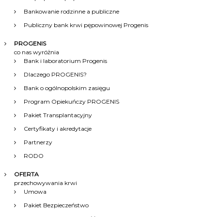
c
Bankowanie rodzinne a publiczne
j
Publiczny bank krwi pępowinowej Progenis
a
PROGENIS
co nas wyróżnia
Bank i laboratorium Progenis
w
Dlaczego PROGENIS?
p
Bank o ogólnopolskim zasięgu
Program Opiekuńczy PROGENIS
i
Pakiet Transplantacyjny
s
Certyfikaty i akredytacje
Partnerzy
u
RODO
OFERTA
przechowywania krwi
Umowa
Pakiet Bezpieczeństwo