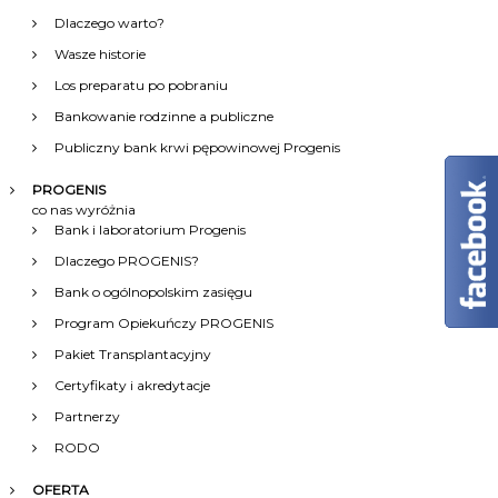
a
Dlaczego warto?
Wasze historie
c
Los preparatu po pobraniu
Bankowanie rodzinne a publiczne
j
Publiczny bank krwi pępowinowej Progenis
a
PROGENIS
co nas wyróżnia
w
Bank i laboratorium Progenis
Dlaczego PROGENIS?
p
Bank o ogólnopolskim zasięgu
i
Program Opiekuńczy PROGENIS
Pakiet Transplantacyjny
s
Certyfikaty i akredytacje
Partnerzy
u
RODO
OFERTA