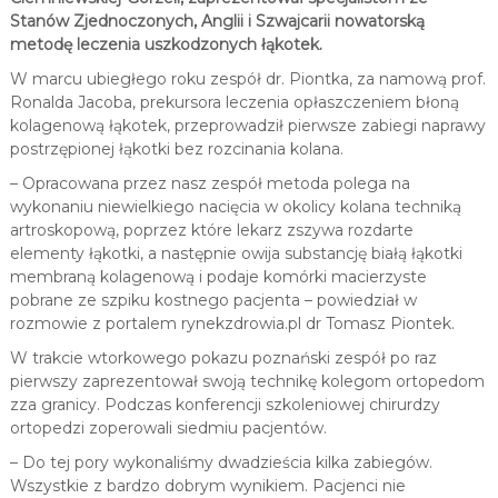
Stanów Zjednoczonych, Anglii i Szwajcarii nowatorską
metodę leczenia uszkodzonych łąkotek.
W marcu ubiegłego roku zespół dr. Piontka, za namową prof.
Ronalda Jacoba, prekursora leczenia opłaszczeniem błoną
kolagenową łąkotek, przeprowadził pierwsze zabiegi naprawy
postrzępionej łąkotki bez rozcinania kolana.
– Opracowana przez nasz zespół metoda polega na
wykonaniu niewielkiego nacięcia w okolicy kolana techniką
artroskopową, poprzez które lekarz zszywa rozdarte
elementy łąkotki, a następnie owija substancję białą łąkotki
membraną kolagenową i podaje komórki macierzyste
pobrane ze szpiku kostnego pacjenta – powiedział w
rozmowie z portalem rynekzdrowia.pl dr Tomasz Piontek.
W trakcie wtorkowego pokazu poznański zespół po raz
pierwszy zaprezentował swoją technikę kolegom ortopedom
zza granicy. Podczas konferencji szkoleniowej chirurdzy
ortopedzi zoperowali siedmiu pacjentów.
– Do tej pory wykonaliśmy dwadzieścia kilka zabiegów.
Wszystkie z bardzo dobrym wynikiem. Pacjenci nie