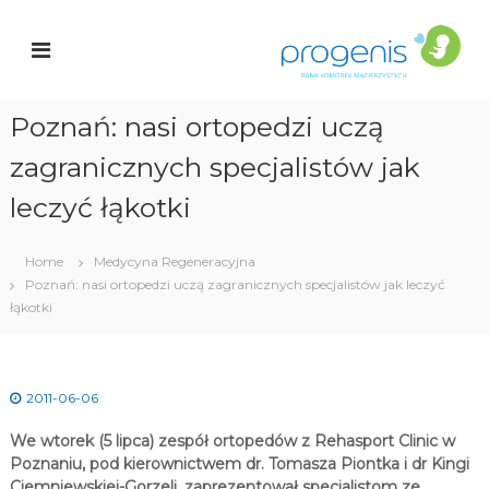
S
a
k
r
n
i
k
p
K
t
o
Poznań: nasi ortopedzi uczą
o
c
ó
zagranicznych specjalistów jak
i
r
o
e
n
leczyć łąkotki
k
t
e
a
n
Home
Medycyna Regeneracyjna
c
t
Poznań: nasi ortopedzi uczą zagranicznych specjalistów jak leczyć
i
e
łąkotki
r
z
y
s
2011-06-06
t
y
We wtorek (5 lipca) zespół ortopedów z Rehasport Clinic w
c
h
Poznaniu, pod kierownictwem dr. Tomasza Piontka i dr Kingi
Ciemniewskiej-Gorzeli, zaprezentował specjalistom ze