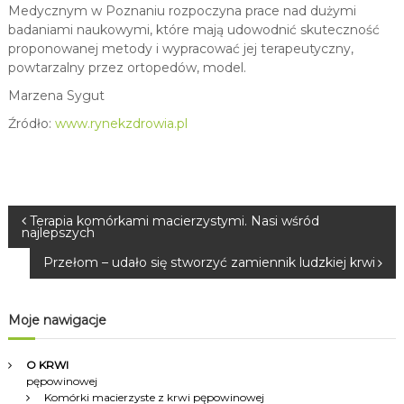
Medycznym w Poznaniu rozpoczyna prace nad dużymi
badaniami naukowymi, które mają udowodnić skuteczność
proponowanej metody i wypracować jej terapeutyczny,
powtarzalny przez ortopedów, model.
Marzena Sygut
Źródło:
www.rynekzdrowia.pl
N
Terapia komórkami macierzystymi. Nasi wśród
najlepszych
a
Przełom – udało się stworzyć zamiennik ludzkiej krwi
w
Moje nawigacje
i
O KRWI
g
pępowinowej
Komórki macierzyste z krwi pępowinowej