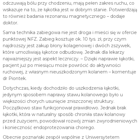
odczuwają bólu przy chodzeniu, mają pełen zakres ruchu, co
wskazuje na to, że łąkotka jest w dobrym stanie. Potwierdzają
to również badania rezonansu magnetycznego – dodaje
doktor.
Sama technika zabiegowa nie jest droga i mieści się w ofercie
punktowej NFZ. Zabieg kosztuje ok. 10 tys. zł, przy czym
najdroższy jest zakup błony kolagenowej i dwóch zszywek,
które umożliwiają łąkotce odbudowę. Jednak dla lekarzy
najważniejszy jest aspekt leczniczy. – Dzięki naprawie łąkotki,
pacjent już po miesiącu może powrócić do aktywności
ruchowej, z własnym nieuszkodzonym kolanem – komentuje
dr Piontek.
Dotychczas, kiedy dochodziło do uszkodzenia łąkotki,
jedynym sposobem naprawy stawu kolanowego było u
większości chorych usunięcie zniszczonej struktury.
Początkowo staw funkcjonował prawidłowo. Jednak brak
łąkotki, która w naturalny sposób chroniła staw kolanowy
przed zużyciem, powodował rozwój zmian zwyrodnieniowych
i konieczność endoprotezowania chorego.
Obecnie poznański zespół wspólnie z Uniwersytetem