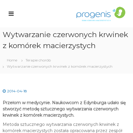
S
a
k
r
n
i
k
p
K
t
o
Wytwarzanie czerwonych krwinek
o
c
ó
z komórek macierzystych
i
r
o
e
n
k
t
Home
Terapie chorób
e
Wytwarzanie czerwonych krwinek z komórek macierzystych
a
n
c
t
i
e
r
2014-04-18
z
y
Przełom w medycynie. Naukowcom z Edynburga udało się
s
stworzyć metodę sztucznego wytwarzania czerwonych
t
krwinek z komórek macierzystych.
y
c
Metoda sztucznego wytwarzania czerwonych krwinek z
h
komórek macierzystych została opracowana przez zespół