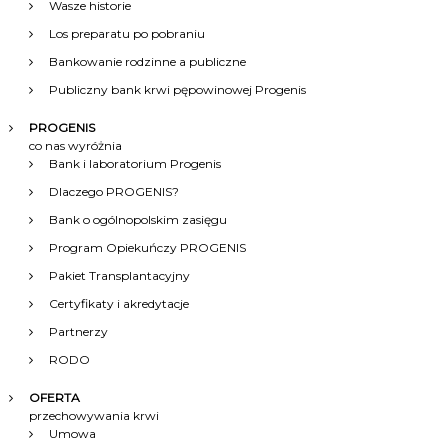
Wasze historie
c
Los preparatu po pobraniu
Bankowanie rodzinne a publiczne
j
Publiczny bank krwi pępowinowej Progenis
a
PROGENIS
co nas wyróżnia
Bank i laboratorium Progenis
w
Dlaczego PROGENIS?
p
Bank o ogólnopolskim zasięgu
Program Opiekuńczy PROGENIS
i
Pakiet Transplantacyjny
s
Certyfikaty i akredytacje
Partnerzy
u
RODO
OFERTA
przechowywania krwi
Umowa