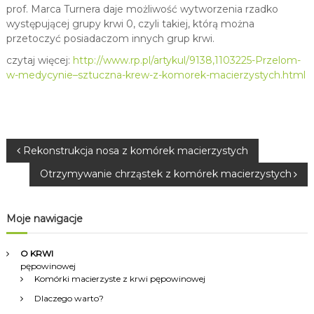
prof. Marca Turnera daje możliwość wytworzenia rzadko
występującej grupy krwi 0, czyli takiej, którą można
przetoczyć posiadaczom innych grup krwi.
czytaj więcej:
http://www.rp.pl/artykul/9138,1103225-Przelom-
w-medycynie–sztuczna-krew-z-komorek-macierzystych.html
N
Rekonstrukcja nosa z komórek macierzystych
Otrzymywanie chrząstek z komórek macierzystych
a
w
Moje nawigacje
i
O KRWI
pępowinowej
g
Komórki macierzyste z krwi pępowinowej
Dlaczego warto?
a