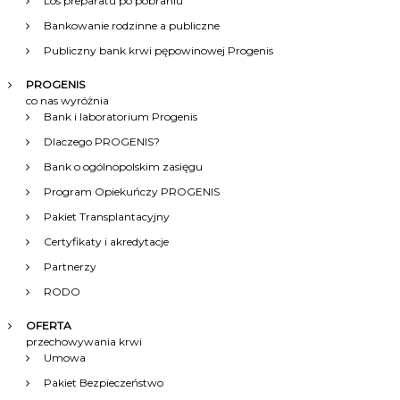
Los preparatu po pobraniu
j
Bankowanie rodzinne a publiczne
Publiczny bank krwi pępowinowej Progenis
a
PROGENIS
w
co nas wyróżnia
Bank i laboratorium Progenis
p
Dlaczego PROGENIS?
Bank o ogólnopolskim zasięgu
i
Program Opiekuńczy PROGENIS
s
Pakiet Transplantacyjny
Certyfikaty i akredytacje
u
Partnerzy
RODO
OFERTA
przechowywania krwi
Umowa
Pakiet Bezpieczeństwo