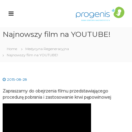
S
a
k
r
n
i
k
p
K
t
o
Najnowszy film na YOUTUBE!
o
c
ó
i
r
o
Home
Medycyna Regeneracyjna
e
n
Najnowszy film na YOUTUBE!
k
t
e
a
n
c
t
i
2015-08-28
e
r
Zapraszamy do obejrzenia filmu przedstawiającego
z
procedurę pobrania i zastosowanie krwi pępowinowej
y
s
t
y
c
h