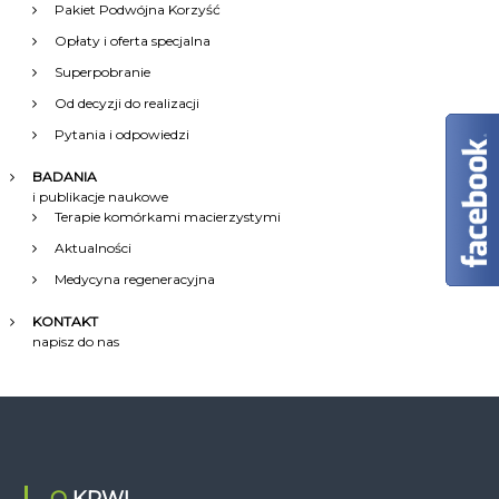
Pakiet Podwójna Korzyść
Opłaty i oferta specjalna
Superpobranie
Od decyzji do realizacji
Pytania i odpowiedzi
BADANIA
i publikacje naukowe
Terapie komórkami macierzystymi
Aktualności
Medycyna regeneracyjna
KONTAKT
napisz do nas