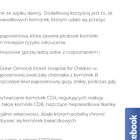
y
c
e ze szpiku dawcy. Dodatkową korzyścią jest to, że
h
rawidłowych komórek, którym udało się przeżyć
w pępowinowa, która zawiera płodowe komórki
m mniejsze ryzyko odrzucenia.
ościowe gorzej radzą sobie z rozpoznaniem i
reat Ormond Street Hospital for Children w
 pępowinowej zwalczały chłoniaka z komórek B
eszczepie krwi pępowinowej guzy znikły, podczas gdy
ytwarzanie komórek CD4, regulujących reakcję
 także komórki CD8, niszczące nieprawidłowa tkankę.
lne właściwości, dzięki którym potrafią chronić
zbywać się komórek białaczkowych.