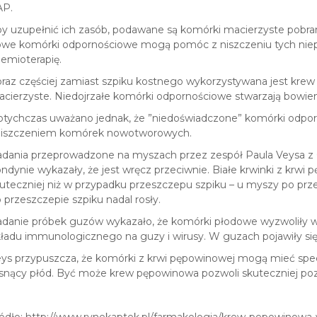
AP.
y uzupełnić ich zasób, podawane są komórki macierzyste pobran
we komórki odpornościowe mogą pomóc z niszczeniu tych niep
emioterapię.
raz częściej zamiast szpiku kostnego wykorzystywana jest kre
cierzyste. Niedojrzałe komórki odpornościowe stwarzają bowie
tychczas uważano jednak, że ”niedoświadczone” komórki odporn
niszczeniem komórek nowotworowych.
dania przeprowadzone na myszach przez zespół Paula Veysa z G
ndynie wykazały, że jest wręcz przeciwnie. Białe krwinki z krwi
uteczniej niż w przypadku przeszczepu szpiku – u myszy po prz
 przeszczepie szpiku nadal rosły.
danie próbek guzów wykazało, że komórki płodowe wyzwoliły w
ładu immunologicznego na guzy i wirusy. W guzach pojawiły się
ys przypuszcza, że komórki z krwi pępowinowej mogą mieć specja
snący płód. Być może krew pępowinowa pozwoli skuteczniej po