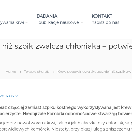
BADANIA
KONTAKT
ywania krwi
i publikacje naukowe
napisz do nas
iż szpik zwalcza chłoniaka – potwi
Home
Terapie chorób
Krew pępowinowa skuteczniej niż szpik zw
2016-03-25
raz częściej zamiast szpiku kostnego wykorzystywana jest kre
cierzyste. Niedojrzałe komórki odpornościowe stwarzają bowie
cjenci z nowotworami krwi, takimi jak białaczka czy chłoniak, są
eprawidłowych komórek. Niestety, przy okazji ulega zniszczeniu