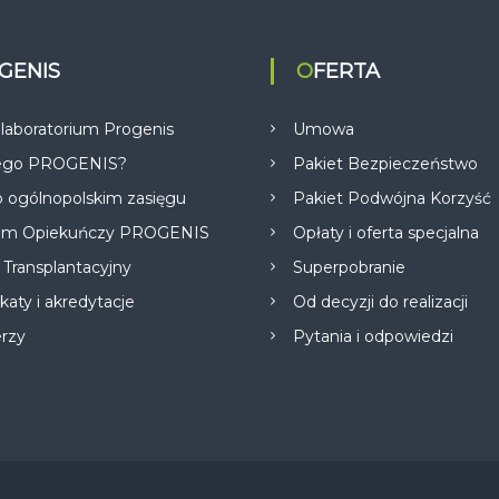
a
w
OGENIS
OFERTA
p
 laboratorium Progenis
Umowa
ego PROGENIS?
Pakiet Bezpieczeństwo
 ogólnopolskim zasięgu
Pakiet Podwójna Korzyść
am Opiekuńczy PROGENIS
Opłaty i oferta specjalna
 Transplantacyjny
u
Superpobranie
ikaty i akredytacje
Od decyzji do realizacji
erzy
Pytania i odpowiedzi
O