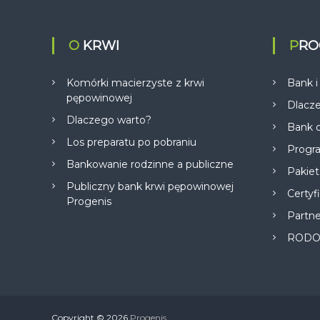
O KRWI
PR
Komórki macierzyste z krwi
Bank i
pępowinowej
Dlacz
i
Dlaczego warto?
Bank o
s
Los preparatu po pobraniu
Progr
Bankowanie rodzinne a publiczne
Pakiet
Publiczny bank krwi pępowinowej
Certyf
Progenis
Partn
ROD
Copyright © 2026
Progenis