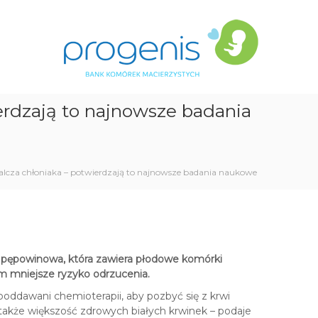
P
B
r
a
n
o
k
g
K
e
o
n
m
erdzają to najnowsze badania
i
ó
s
r
e
k
M
alcza chłoniaka – potwierdzają to najnowsze badania naukowe
a
c
i
e
r
w pępowinowa, która zawiera płodowe komórki
z
m mniejsze ryzyko odrzucenia.
y
s
 poddawani chemioterapii, aby pozbyć się z krwi
t
 także większość zdrowych białych krwinek – podaje