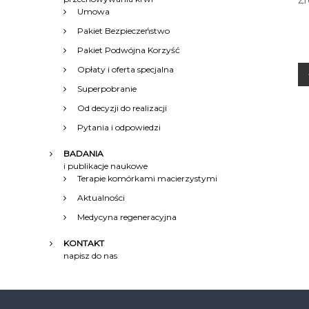
Źr
Umowa
Pakiet Bezpieczeństwo
Pakiet Podwójna Korzyść
Opłaty i oferta specjalna
Superpobranie
Od decyzji do realizacji
Pytania i odpowiedzi
BADANIA
i
i publikacje naukowe
Terapie komórkami macierzystymi
Aktualności
Medycyna regeneracyjna
KONTAKT
napisz do nas
c
j