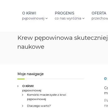
S
k
i
O KRWI
PROGENIS
OFERTA
p
pępowinowej
co nas wyróżnia
przechow
t
o
c
Krew pępowinowa skuteczniej n
o
n
naukowe
t
e
n
t
Moje nawigacje
O KRWI
Co
pępowinowej
ma
Komórki macierzyste z krwi
pępowinowej
Pa
ni
Dlaczego warto?