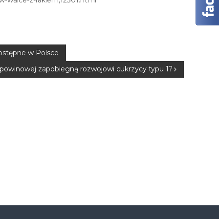
w-walce-z-rakiem,12301.html
ostępne w Polsce
ępowinowej zapobiegną rozwojowi cukrzycy typu 1?