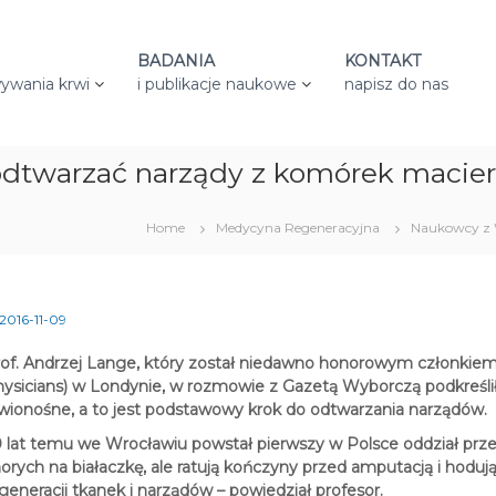
BADANIA
KONTAKT
ywania krwi
i publikacje naukowe
napisz do nas
dtwarzać narządy z komórek macier
Home
Medycyna Regeneracyjna
Naukowcy z 
2016-11-09
of. Andrzej Lange, który został niedawno honorowym członkiem
ysicians) w Londynie, w rozmowie z Gazetą Wyborczą podkreślił
wionośne, a to jest podstawowy krok do odtwarzania narządów.
 lat temu we Wrocławiu powstał pierwszy w Polsce oddział przesz
orych na białaczkę, ale ratują kończyny przed amputacją i hoduj
generacji tkanek i narządów – powiedział profesor.