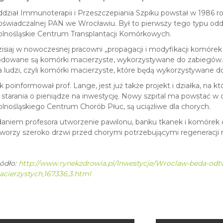
dział Immunoterapii i Przeszczepiania Szpiku powstał w 1986 ro
świadczalnej PAN we Wrocławiu. Był to pierwszy tego typu oddz
lnośląskie Centrum Transplantacji Komórkowych.
isiaj w nowoczesnej pracowni „propagacji i modyfikacji komóre
dowane są komórki macierzyste, wykorzystywane do zabiegów.
a ludzi, czyli komórki macierzyste, które będą wykorzystywane d
k poinformował prof. Lange, jest już także projekt i działka, na
 starania o pieniądze na inwestycję. Nowy szpital ma powstać w c
lnośląskiego Centrum Chorób Płuc, są uciążliwe dla chorych.
aniem profesora utworzenie pawilonu, banku tkanek i komórek 
worzy szeroko drzwi przed chorymi potrzebującymi regeneracji
ódło:
http://www.rynekzdrowia.pl/Inwestycje/Wroclaw-beda-odt
cierzystych,167336,3.html