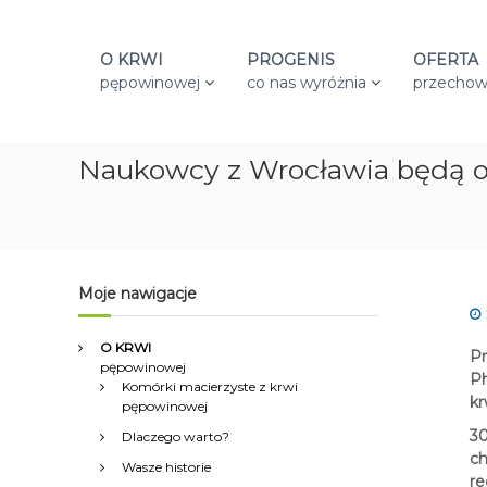
S
k
i
O KRWI
PROGENIS
OFERTA
p
pępowinowej
co nas wyróżnia
przechow
t
o
c
Naukowcy z Wrocławia będą o
o
n
t
e
n
t
Moje nawigacje
O KRWI
Pr
pępowinowej
Ph
Komórki macierzyste z krwi
kr
pępowinowej
30
Dlaczego warto?
ch
Wasze historie
re