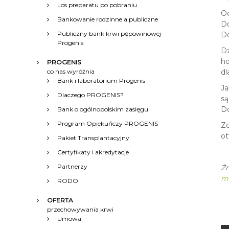
Los preparatu po pobraniu
Od
Bankowanie rodzinne a publiczne
Do
Publiczny bank krwi pępowinowej
Do
Progenis
Dz
ho
PROGENIS
co nas wyróżnia
dl
Bank i laboratorium Progenis
Ja
Dlaczego PROGENIS?
są
Do
Bank o ogólnopolskim zasięgu
Program Opiekuńczy PROGENIS
Zd
ot
Pakiet Transplantacyjny
Certyfikaty i akredytacje
Partnerzy
Źr
ma
RODO
OFERTA
przechowywania krwi
Umowa