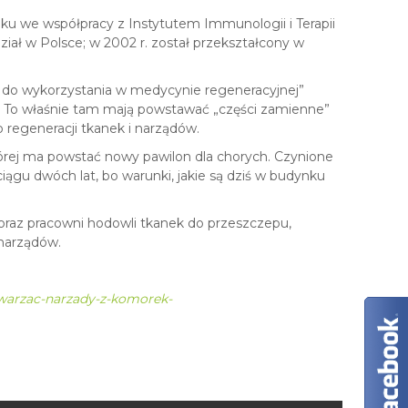
y
c
ku we współpracy z Instytutem Immunologii i Terapii
h
iał w Polsce; w 2002 r. został przekształcony w
k do wykorzystania w medycynie regeneracyjnej”
 To właśnie tam mają powstawać „części zamienne”
o regeneracji tkanek i narządów.
 której ma powstać nowy pawilon dla chorych. Czynione
iągu dwóch lat, bo warunki, jakie są dziś w budynku
oraz pracowni hodowli tkanek do przeszczepu,
 narządów.
warzac-narzady-z-komorek-