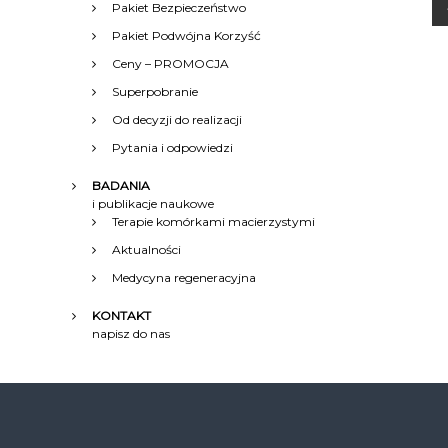
Pakiet Bezpieczeństwo
Pakiet Podwójna Korzyść
Ceny – PROMOCJA
Superpobranie
Od decyzji do realizacji
i
Pytania i odpowiedzi
BADANIA
i publikacje naukowe
Terapie komórkami macierzystymi
Aktualności
c
Medycyna regeneracyjna
KONTAKT
j
napisz do nas