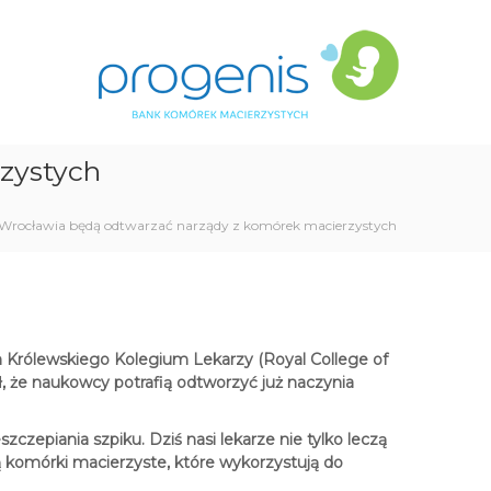
P
B
r
a
n
o
k
g
K
e
o
n
m
zystych
i
ó
s
r
e
Wrocławia będą odtwarzać narządy z komórek macierzystych
k
M
a
c
i
e
 Królewskiego Kolegium Lekarzy (Royal College of
r
, że naukowcy potrafią odtworzyć już naczynia
z
y
czepiania szpiku. Dziś nasi lekarze nie tylko leczą
s
ą komórki macierzyste, które wykorzystują do
t