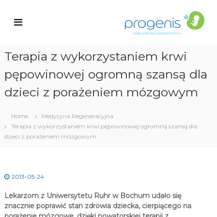
S
a
k
r
n
i
k
p
K
t
o
Terapia z wykorzystaniem krwi
o
c
ó
pępowinowej ogromną szansą dla
i
r
o
e
n
dzieci z porażeniem mózgowym
k
t
e
a
n
Home
Medycyna Regeneracyjna
c
t
Terapia z wykorzystaniem krwi pępowinowej ogromną szansą dla
i
e
dzieci z porażeniem mózgowym
r
z
y
s
2013-05-24
t
y
Lekarzom z Uniwersytetu Ruhr w Bochum udało się
c
h
znacznie poprawić stan zdrowia dziecka, cierpiącego na
porażenie mózgowe, dzięki nowatorskiej terapii z