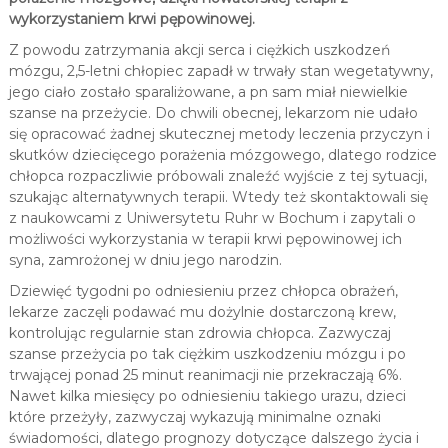
wykorzystaniem krwi pępowinowej.
Z powodu zatrzymania akcji serca i ciężkich uszkodzeń
mózgu, 2,5-letni chłopiec zapadł w trwały stan wegetatywny,
jego ciało zostało sparaliżowane, a pn sam miał niewielkie
szanse na przeżycie. Do chwili obecnej, lekarzom nie udało
się opracować żadnej skutecznej metody leczenia przyczyn i
skutków dziecięcego porażenia mózgowego, dlatego rodzice
chłopca rozpaczliwie próbowali znaleźć wyjście z tej sytuacji,
szukając alternatywnych terapii. Wtedy też skontaktowali się
z naukowcami z Uniwersytetu Ruhr w Bochum i zapytali o
możliwości wykorzystania w terapii krwi pępowinowej ich
syna, zamrożonej w dniu jego narodzin.
Dziewięć tygodni po odniesieniu przez chłopca obrażeń,
lekarze zaczęli podawać mu dożylnie dostarczoną krew,
kontrolując regularnie stan zdrowia chłopca. Zazwyczaj
szanse przeżycia po tak ciężkim uszkodzeniu mózgu i po
trwającej ponad 25 minut reanimacji nie przekraczają 6%.
Nawet kilka miesięcy po odniesieniu takiego urazu, dzieci
które przeżyły, zazwyczaj wykazują minimalne oznaki
świadomości, dlatego prognozy dotyczące dalszego życia i