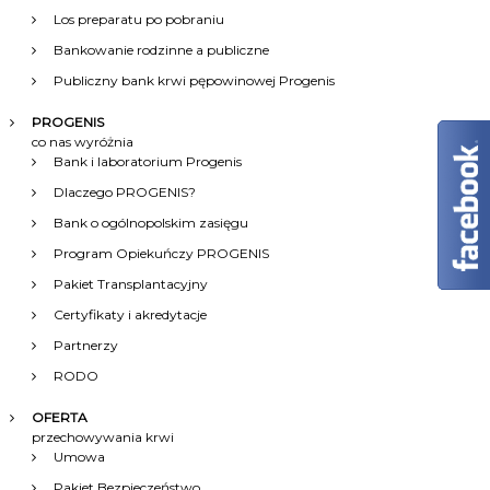
Los preparatu po pobraniu
j
Bankowanie rodzinne a publiczne
Publiczny bank krwi pępowinowej Progenis
a
PROGENIS
w
co nas wyróżnia
Bank i laboratorium Progenis
p
Dlaczego PROGENIS?
Bank o ogólnopolskim zasięgu
i
Program Opiekuńczy PROGENIS
s
Pakiet Transplantacyjny
Certyfikaty i akredytacje
u
Partnerzy
RODO
OFERTA
przechowywania krwi
Umowa
Pakiet Bezpieczeństwo