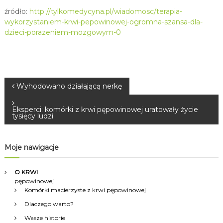
źródło:
http://tylkomedycyna.pl/wiadomosc/terapia-
wykorzystaniem-krwi-pepowinowej-ogromna-szansa-dla-
dzieci-porazeniem-mozgowym-0
N
Wyhodowano działającą nerkę
a
Eksperci: komórki z krwi pępowinowej uratowały życie
tysięcy ludzi
w
Moje nawigacje
i
O KRWI
g
pępowinowej
Komórki macierzyste z krwi pępowinowej
a
Dlaczego warto?
c
Wasze historie