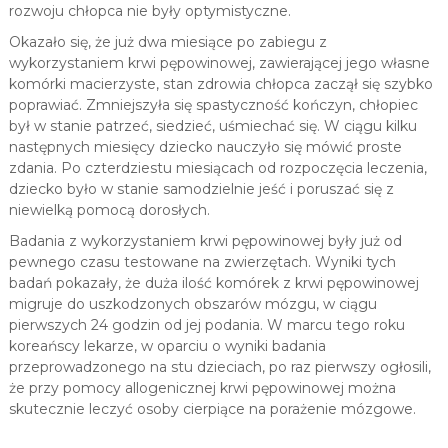
rozwoju chłopca nie były optymistyczne.
Okazało się, że już dwa miesiące po zabiegu z
wykorzystaniem krwi pępowinowej, zawierającej jego własne
komórki macierzyste, stan zdrowia chłopca zaczął się szybko
poprawiać. Zmniejszyła się spastyczność kończyn, chłopiec
był w stanie patrzeć, siedzieć, uśmiechać się. W ciągu kilku
następnych miesięcy dziecko nauczyło się mówić proste
zdania. Po czterdziestu miesiącach od rozpoczęcia leczenia,
dziecko było w stanie samodzielnie jeść i poruszać się z
niewielką pomocą dorosłych.
Badania z wykorzystaniem krwi pępowinowej były już od
pewnego czasu testowane na zwierzętach. Wyniki tych
badań pokazały, że duża ilość komórek z krwi pępowinowej
migruje do uszkodzonych obszarów mózgu, w ciągu
pierwszych 24 godzin od jej podania. W marcu tego roku
koreańscy lekarze, w oparciu o wyniki badania
przeprowadzonego na stu dzieciach, po raz pierwszy ogłosili,
że przy pomocy allogenicznej krwi pępowinowej można
skutecznie leczyć osoby cierpiące na porażenie mózgowe.