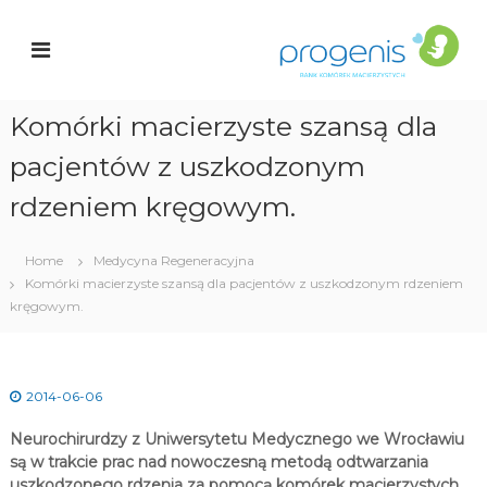
S
a
k
r
n
i
k
p
K
t
o
Komórki macierzyste szansą dla
o
c
ó
pacjentów z uszkodzonym
i
r
o
e
n
rdzeniem kręgowym.
k
t
e
a
n
Home
Medycyna Regeneracyjna
c
t
Komórki macierzyste szansą dla pacjentów z uszkodzonym rdzeniem
i
e
kręgowym.
r
z
y
s
2014-06-06
t
y
Neurochirurdzy z Uniwersytetu Medycznego we Wrocławiu
c
h
są w trakcie prac nad nowoczesną metodą odtwarzania
uszkodzonego rdzenia za pomocą komórek macierzystych.