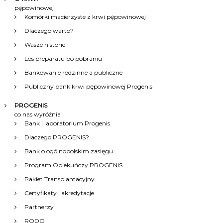
g
pępowinowej
Komórki macierzyste z krwi pępowinowej
a
Dlaczego warto?
c
Wasze historie
Los preparatu po pobraniu
j
Bankowanie rodzinne a publiczne
Publiczny bank krwi pępowinowej Progenis
a
PROGENIS
w
co nas wyróżnia
Bank i laboratorium Progenis
p
Dlaczego PROGENIS?
Bank o ogólnopolskim zasięgu
i
Program Opiekuńczy PROGENIS
s
Pakiet Transplantacyjny
Certyfikaty i akredytacje
u
Partnerzy
RODO