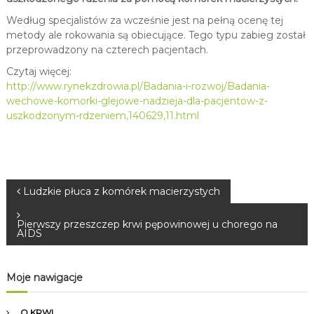
Według specjalistów za wcześnie jest na pełną ocenę tej
metody ale rokowania są obiecujące. Tego typu zabieg został
przeprowadzony na czterech pacjentach.
Czytaj więcej:
http://www.rynekzdrowia.pl/Badania-i-rozwoj/Badania-
wechowe-komorki-glejowe-nadzieja-dla-pacjentow-z-
uszkodzonym-rdzeniem,140629,11.html
N
Ludzkie płuca z komórek macierzystych
a
Pierwszy przeszczep krwi pępowinowej u chorego na
AIDS
w
Moje nawigacje
i
O KRWI