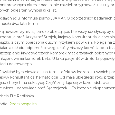
nitorowanym okresie badani nie musieli przyjmować insuliny prze
órych okres ten wyniósł kilka lat.
osiągnięciu informuje pismo „JAMA”. O poprzednich badaniach d
nosiła dwa lata temu.
Najnowsze wyniki są bardzo obiecujące. Pierwszy raz słyszę, by o
mentuje prof. Krzysztof Strojek, krajowy konsultant ds. diabetol
iązku z czym obarczona dużym ryzykiem powikłań. Polega na z
iałania układu odpornościowego, który niszczy komórki beta trzu
zczepienie krwiotwórczych komórek macierzystych pobranych 
nkcjonowania komórek beta. U kilku pacjentów dr Burta pojawiły s
ładu dokrewnego.
Powikłań było niewiele – na temat efektów leczenia u swoich pac
ajowy konsultant ds. hematologii. Od maja ubiegłego roku prze
ęciu chorych na cukrzycę. Część znajduje się w fazie odstawiania
e wiem – odpowiada prof. Jędrzejczak. – To leczenie eksperymen
abela Filc Redlińska
ódło:
Rzeczpospolita