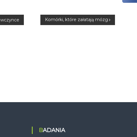
Komórki, które załatają mózg
iewczynce
BADANIA