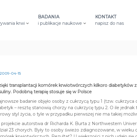
BADANIA
KONTAKT
ywania krwi
i publikacje naukowe
napisz do nas
2009-04-15
ięki transplantacji komórek krwiotwórczych kilkoro diabetyków z
suliny. Podobną terapię stosuje się w Polsce
jnowsze badanie objęło osoby z cukrzycą typu 1 (tzw. cukrzyca dzi
abetyk – resztę stanowią chorzy na cukrzycę typu 2. O ile jedna
rowy styl życia, o tyle w przypadku pierwszej nie ma takiej możli
projekcie autorstwa dr Richarda K. Burta z Northwestern Univer
ział 23 chorych. Były to osoby świeżo zdiagnozowane, w wieku od
mórek krwiotwórczych. Rezultat? U większości z nich udało się 