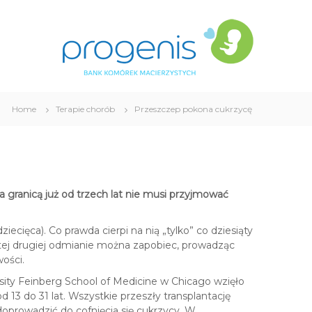
P
B
r
a
n
o
k
g
K
e
o
n
m
i
ó
Home
Terapie chorób
Przeszczep pokona cukrzycę
s
r
e
k
M
a
a granicą już od trzech lat nie musi przyjmować
c
i
e
ecięca). Co prawda cierpi na nią „tylko” co dziesiąty
r
k tej drugiej odmianie można zapobiec, prowadząc
z
wości.
y
sity Feinberg School of Medicine w Chicago wzięło
s
 13 do 31 lat. Wszystkie przeszły transplantację
t
doprowadzić do cofnięcia się cukrzycy. W