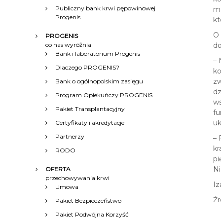
Publiczny bank krwi pępowinowej
mo
Progenis
kt
O 
PROGENIS
co nas wyróżnia
do
Bank i laboratorium Progenis
– 
Dlaczego PROGENIS?
ko
zw
Bank o ogólnopolskim zasięgu
dz
Program Opiekuńczy PROGENIS
ws
Pakiet Transplantacyjny
fu
uk
Certyfikaty i akredytacje
Partnerzy
– 
kr
RODO
pi
Ni
OFERTA
przechowywania krwi
Iz
Umowa
Źr
Pakiet Bezpieczeństwo
Pakiet Podwójna Korzyść