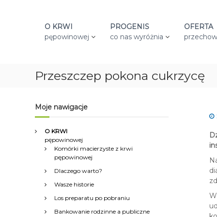
S
k
i
O KRWI
PROGENIS
OFERTA
p
pępowinowej
co nas wyróżnia
przechow
t
o
c
Przeszczep pokona cukrzycę
o
n
t
e
Moje nawigacje
n
t
O KRWI
Dz
pępowinowej
in
Komórki macierzyste z krwi
pępowinowej
Na
di
Dlaczego warto?
zd
Wasze historie
W 
Los preparatu po pobraniu
ud
Bankowanie rodzinne a publiczne
ko