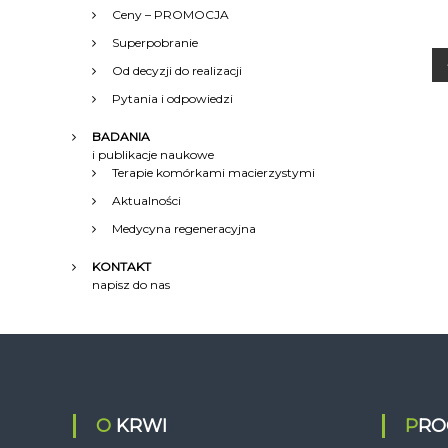
Ceny – PROMOCJA
Superpobranie
Od decyzji do realizacji
Pytania i odpowiedzi
BADANIA
i publikacje naukowe
Terapie komórkami macierzystymi
i
Aktualności
Medycyna regeneracyjna
KONTAKT
napisz do nas
c
j
O KRWI
PR