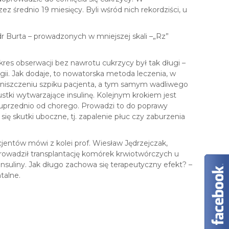
y
z średnio 19 miesięcy. Byli wśród nich rekordziści, u
c
h
r Burta – prowadzonych w mniejszej skali –„Rz”
kres obserwacji bez nawrotu cukrzycy był tak długi –
ogii. Jak dodaje, to nowatorska metoda leczenia, w
niszczeniu szpiku pacjenta, a tym samym wadliwego
stki wytwarzające insulinę. Kolejnym krokiem jest
uprzednio od chorego. Prowadzi to do poprawy
ię skutki uboczne, tj. zapalenie płuc czy zaburzenia
jentów mówi z kolei prof. Wiesław Jędrzejczak,
prowadził transplantację komórek krwiotwórczych u
 insuliny. Jak długo zachowa się terapeutyczny efekt? –
talne.