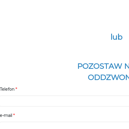
lub
POZOSTAW 
ODDZWON
Telefon
*
e-mail
*