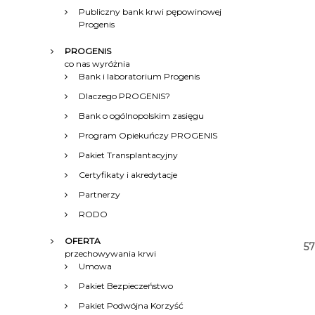
Publiczny bank krwi pępowinowej
Progenis
PROGENIS
co nas wyróżnia
Bank i laboratorium Progenis
Dlaczego PROGENIS?
Bank o ogólnopolskim zasięgu
Program Opiekuńczy PROGENIS
Pakiet Transplantacyjny
Certyfikaty i akredytacje
Partnerzy
RODO
OFERTA
57
przechowywania krwi
Umowa
Pakiet Bezpieczeństwo
Pakiet Podwójna Korzyść