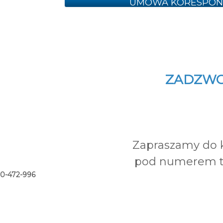
UMOWA KORESPON
ZADZW
Zapraszamy do 
pod numerem t
0-472-996