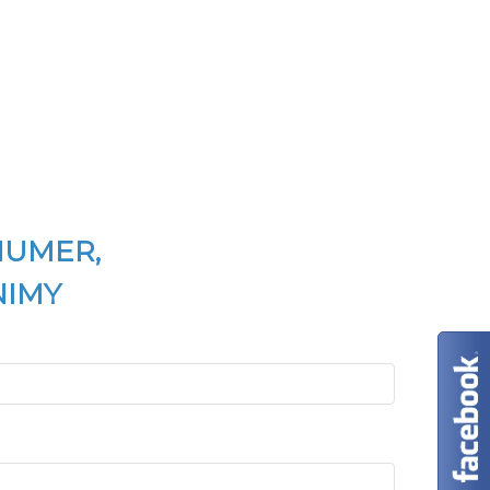
NUMER,
IMY