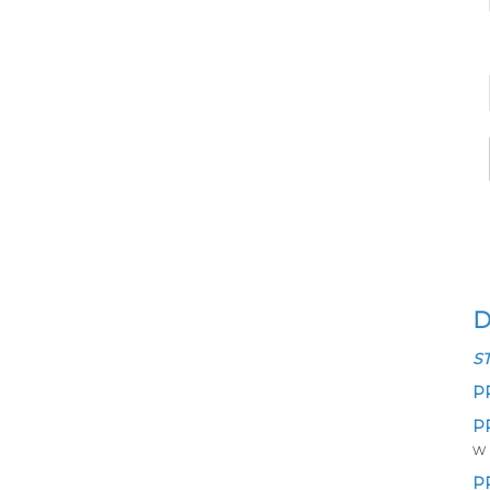
D
S
P
P
w 
P