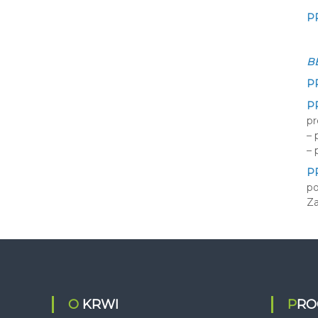
P
B
P
P
pr
– 
– 
P
po
Za
O KRWI
PR