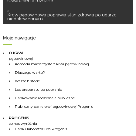
stwardnienie rozsiane
a
Krew pępowinowa poprawia stan zdrowia po udarze
niedokrwiennym
w
i
Moje nawigacje
g
O KRWI
pępowinowej
a
Komórki macierzyste z krwi pępowinowej
Dlaczego warto?
c
Wasze historie
Los preparatu po pobraniu
j
Bankowanie rodzinne a publiczne
a
Publiczny bank krwi pępowinowej Progenis
w
PROGENIS
co nas wyróżnia
Bank i laboratorium Progenis
p