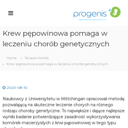
S
a
k
r
n
i
k
p
K
t
o
Krew pępowinowa pomaga w
o
c
ó
leczeniu chorób genetycznych
i
r
o
e
n
k
t
Home
Terapie chorób
e
Krew pępowinowa pomaga w leczeniu chorób genetycznych
a
n
c
t
i
e
r
2020-08-10
z
y
Naukowcy z Uniwersytetu w Mittchingan opracowali metodę
s
pozwalającą na skuteczne leczenie chorych na różnego
t
rodzaju choroby genetyczne. To największe i dające najlepsze
y
c
wyniki badanie potwierdzające zasadność wykorzystywania
h
komórek macierzystych z krwi pępowinowej w tego typu