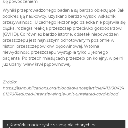
się powodzeniem.
Wyniki przeprowadzonego badania są bardzo obiecujące. Jak
podkreślają naukowcy, uzyskano bardzo wysoki wskaźnik
przeżywalności. U żadnego leczonego dziecka nie pojawiła się
ciężka, rozległa reakcja przeszczep przeciwko gospodarzowi
(GVHD). Co również bardzo istotne, odsetek niepowodzeń
przeszczepu jest najniższym odnotowanym poziomie w
historii przeszczepów krwi pępowinowej. Wtórna
niewydolność przeszczepu wystąpiła tylko u jednego
pacjenta. Po trzech miesiącach przeszedł on kolejny, w pełni
już udany, wlew krwi pępowinowej.
Źródło:
https://ashpublications.org/bloodadvances/article/4/13/3041/4
61270/Reduced-intensity-single-unit-unrelated-cord-blood
N
Komórki macierzyste szansą dla chorych na