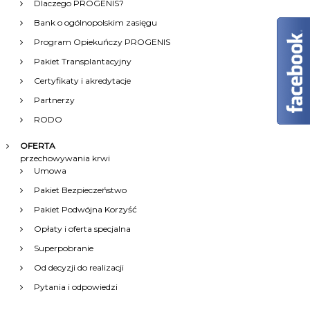
Dlaczego PROGENIS?
i
Bank o ogólnopolskim zasięgu
Program Opiekuńczy PROGENIS
s
Pakiet Transplantacyjny
Certyfikaty i akredytacje
u
Partnerzy
RODO
OFERTA
przechowywania krwi
Umowa
Pakiet Bezpieczeństwo
Pakiet Podwójna Korzyść
Opłaty i oferta specjalna
Superpobranie
Od decyzji do realizacji
Pytania i odpowiedzi