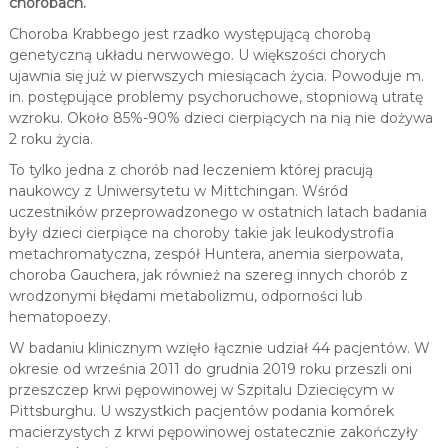
chorobach.
Choroba Krabbego jest rzadko występującą chorobą
genetyczną układu nerwowego. U większości chorych
ujawnia się już w pierwszych miesiącach życia. Powoduje m.
in. postępujące problemy psychoruchowe, stopniową utratę
wzroku. Około 85%-90% dzieci cierpiących na nią nie dożywa
2 roku życia.
To tylko jedna z chorób nad leczeniem której pracują
naukowcy z Uniwersytetu w Mittchingan. Wśród
uczestników przeprowadzonego w ostatnich latach badania
były dzieci cierpiące na choroby takie jak leukodystrofia
metachromatyczna, zespół Huntera, anemia sierpowata,
choroba Gauchera, jak również na szereg innych chorób z
wrodzonymi błędami metabolizmu, odporności lub
hematopoezy.
W badaniu klinicznym wzięło łącznie udział 44 pacjentów. W
okresie od września 2011 do grudnia 2019 roku przeszli oni
przeszczep krwi pępowinowej w Szpitalu Dziecięcym w
Pittsburghu. U wszystkich pacjentów podania komórek
macierzystych z krwi pępowinowej ostatecznie zakończyły