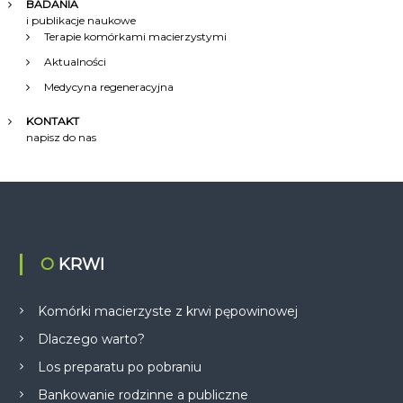
BADANIA
i publikacje naukowe
Terapie komórkami macierzystymi
Aktualności
Medycyna regeneracyjna
KONTAKT
napisz do nas
O KRWI
Komórki macierzyste z krwi pępowinowej
Dlaczego warto?
Los preparatu po pobraniu
Bankowanie rodzinne a publiczne