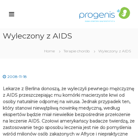
S
a
k
r
n
i
k
p
K
t
o
Wyleczony z AIDS
o
c
ó
i
r
o
Home
Terapie chorób
Wyleczony z AIDS
e
n
k
t
e
a
n
c
2008-11-18
t
i
e
Lekarze z Berlina donoszą, że wyleczyli pewnego mężczyznę
r
z AIDS przeszczepiając mu komórki macierzyste krwi od
z
osoby naturalnie odpornej na wirusa. Jednak przypadek ten,
y
który stanowi niewątpliwą nowinkę medyczną, według
s
t
ekspertów będzie miał niewielkie bezpośrednie przełożenie
y
na leczenie AIDS. Czołowi amerykańscy badacze twierdzą, że
c
zastosowanie tego sposobu leczenia jest nie do pomyślenia
h
wśród milionów osób zakażonych w Afryce i niepraktyczne