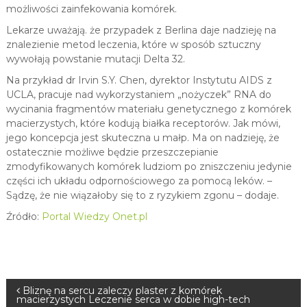
możliwości zainfekowania komórek.
Lekarze uważają. że przypadek z Berlina daje nadzieję na
znalezienie metod leczenia, które w sposób sztuczny
wywołają powstanie mutacji Delta 32.
Na przykład dr Irvin S.Y. Chen, dyrektor Instytutu AIDS z
UCLA, pracuje nad wykorzystaniem „nożyczek” RNA do
wycinania fragmentów materiału genetycznego z komórek
macierzystych, które kodują białka receptorów. Jak mówi,
jego koncepcja jest skuteczna u małp. Ma on nadzieję, że
ostatecznie możliwe będzie przeszczepianie
zmodyfikowanych komórek ludziom po zniszczeniu jedynie
części ich układu odpornościowego za pomocą leków. –
Sądzę, że nie wiązałoby się to z ryzykiem zgonu – dodaje.
Źródło:
Portal Wiedzy Onet.pl
N
Bliznę na sercu zaleczy plaster z komórek
macierzystych Leczenie serca w dobie high-tech