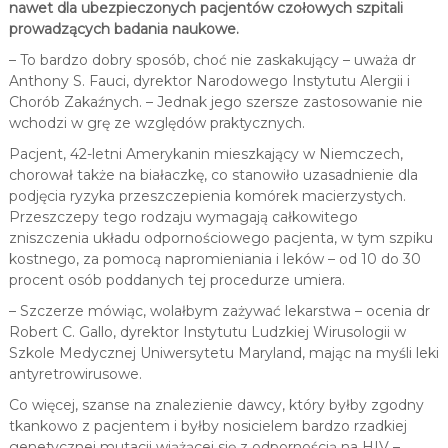
nawet dla ubezpieczonych pacjentów czołowych szpitali
prowadzących badania naukowe.
– To bardzo dobry sposób, choć nie zaskakujący – uważa dr
Anthony S. Fauci, dyrektor Narodowego Instytutu Alergii i
Chorób Zakaźnych. – Jednak jego szersze zastosowanie nie
wchodzi w grę ze względów praktycznych.
Pacjent, 42-letni Amerykanin mieszkający w Niemczech,
chorował także na białaczkę, co stanowiło uzasadnienie dla
podjęcia ryzyka przeszczepienia komórek macierzystych.
Przeszczepy tego rodzaju wymagają całkowitego
zniszczenia układu odpornościowego pacjenta, w tym szpiku
kostnego, za pomocą napromieniania i leków – od 10 do 30
procent osób poddanych tej procedurze umiera.
– Szczerze mówiąc, wolałbym zażywać lekarstwa – ocenia dr
Robert C. Gallo, dyrektor Instytutu Ludzkiej Wirusologii w
Szkole Medycznej Uniwersytetu Maryland, mając na myśli leki
antyretrowirusowe.
Co więcej, szanse na znalezienie dawcy, który byłby zgodny
tkankowo z pacjentem i byłby nosicielem bardzo rzadkiej
genetycznej mutacji wiążącej się z odpornością na HIV –