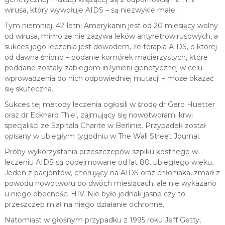
wirusa, który wywołuje AIDS – są niezwykle małe.
Tym niemniej, 42-letni Amerykanin jest od 20 miesięcy wolny
od wirusa, mimo że nie zażywa leków antyretrowirusowych, a
sukces jego leczenia jest dowodem, że terapia AIDS, o której
od dawna śniono – podanie komórek macierzystych, które
poddane zostały zabiegom inżynierii genetycznej w celu
wprowadzenia do nich odpowiedniej mutacji – może okazać
się skuteczna.
Sukces tej metody leczenia ogłosili w środę dr Gero Huetter
oraz dr Eckhard Thiel, zajmujący się nowotworami krwi
specjaliści ze Szpitala Charite w Berlinie. Przypadek został
opisany w ubiegłym tygodniu w The Wall Street Journal.
Próby wykorzystania przeszczepów szpiku kostnego w
leczeniu AIDS są podejmowane od lat 80. ubiegłego wieku.
Jeden z pacjentów, chorujący na AIDS oraz chłoniaka, zmarł z
powodu nowotworu po dwóch miesiącach, ale nie wykazano
u niego obecności HIV. Nie było jednak jasne czy to
przeszczep miał na niego działanie ochronne.
Natomiast w głośnym przypadku z 1995 roku Jeff Getty,