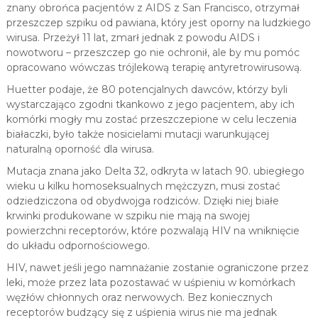
znany obrońca pacjentów z AIDS z San Francisco, otrzymał
przeszczep szpiku od pawiana, który jest oporny na ludzkiego
wirusa. Przeżył 11 lat, zmarł jednak z powodu AIDS i
nowotworu – przeszczep go nie ochronił, ale by mu pomóc
opracowano wówczas trójlekową terapię antyretrowirusową.
Huetter podaje, że 80 potencjalnych dawców, którzy byli
wystarczająco zgodni tkankowo z jego pacjentem, aby ich
komórki mogły mu zostać przeszczepione w celu leczenia
białaczki, było także nosicielami mutacji warunkującej
naturalną oporność dla wirusa.
Mutacja znana jako Delta 32, odkryta w latach 90. ubiegłego
wieku u kilku homoseksualnych mężczyzn, musi zostać
odziedziczona od obydwojga rodziców. Dzięki niej białe
krwinki produkowane w szpiku nie mają na swojej
powierzchni receptorów, które pozwalają HIV na wniknięcie
do układu odpornościowego.
HIV, nawet jeśli jego namnażanie zostanie ograniczone przez
leki, może przez lata pozostawać w uśpieniu w komórkach
węzłów chłonnych oraz nerwowych. Bez koniecznych
receptorów budzący się z uśpienia wirus nie ma jednak