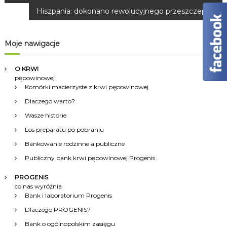
a
Hiszpania: dokonano rewolucyjnego przeszczepu
w
Moje nawigacje
i
O KRWI
g
pępowinowej
Komórki macierzyste z krwi pępowinowej
a
Dlaczego warto?
Wasze historie
c
Los preparatu po pobraniu
Bankowanie rodzinne a publiczne
j
Publiczny bank krwi pępowinowej Progenis
a
PROGENIS
co nas wyróżnia
w
Bank i laboratorium Progenis
Dlaczego PROGENIS?
p
Bank o ogólnopolskim zasięgu