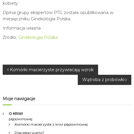
kobiety.
Opinia grupy ekspertów PTG została opublikowana w
miesięczniku Ginekologia Polska.
Informacja własna
Źródło:
Ginekologia Polska
N
Komórki macierzyste przywracają wzrok
Wątroba z probówki
a
w
Moje nawigacje
i
O KRWI
pępowinowej
g
Komórki macierzyste z krwi pępowinowej
Dlaczego warto?