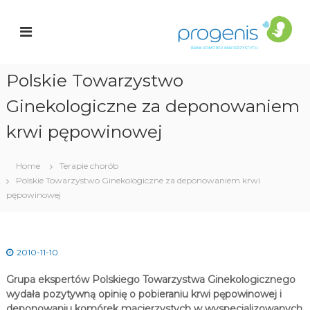
S
a
k
r
n
i
k
p
K
t
o
Polskie Towarzystwo
o
c
ó
Ginekologiczne za deponowaniem
i
r
o
e
n
krwi pępowinowej
k
t
e
a
n
Home
Terapie chorób
c
t
Polskie Towarzystwo Ginekologiczne za deponowaniem krwi
i
e
pępowinowej
r
z
y
s
2010-11-10
t
y
Grupa ekspertów Polskiego Towarzystwa Ginekologicznego
c
h
wydała pozytywną opinię o pobieraniu krwi pępowinowej i
deponowaniu komórek macierzystych w wyspecjalizowanych