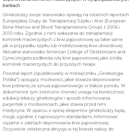
bankach
Ginekolodzy swoje stanowisko opierają na ostatnich raportach
Europejskiej Grupy ds. Transplantacji Szpiku i Krwi (European
Bone Marrow and Blood Transplantations Group) z 2006 i
2010 roku. Zgodnie z nimi wskazania do transplantacji
komórek macierzystych z krwi pępowinowej są takie same
jak w przypadku szpiku lub mobilizowanej krwi obwodowej.
Aktualne stanowisko American College of Obstetricians and
Gynecologists podkreśla rolę krwi pępowinowej jako źródła
komórek macierzystych do przyszłych terapii.
Powstał raport (opublikowany w miesięczniku „Ginekologia
Polska”) opisujący możliwości, jakie stwarza deponowanie
krwi pobranej ze sznura pępowinowego w trakcie porodu. W
dokumencie tym zwrócono również uwagę na konieczność
edukacji lekarzy ginekologów i sposób informowania
pacjentek o możliwościach, jakie stawia przed nimi
medycyna. W oparciu o opinię ekspertów ginekolodzy będą
mogli, zgodnie z najnowszymi standardami, informować
ciężarne o zaletach deponowania krwi pępowinowej.
Oczywiście ostateczna decyzja w tej kwestii należy do