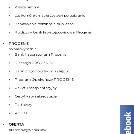
a
Wasze historie
c
Los komórek macierzystych po pobraniu
Bankowanie rodzinne a publiczne
j
Publiczny bank krwi pępowinowej Progenis
a
PROGENIS
co nas wyróżnia
Bank i laboratorium Progenis
w
Dlaczego PROGENIS?
p
Bank o ogólnopolskim zasięgu
Program Opiekuńczy PROGENIS
i
Pakiet Transplantacyjny
s
Certyfikaty i akredytacje
Partnerzy
u
RODO
OFERTA
przechowywania krwi