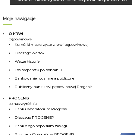
a
w
Moje nawigacje
i
O KRWI
g
pępowinowej
Komórki macierzyste z krwi pępowinowej
a
Dlaczego warto?
Wasze historie
c
Los preparatu po pobraniu
Bankowanie rodzinne a publiczne
j
Publiczny bank krwi pępowinowej Progenis
a
PROGENIS
co nas wyróżnia
w
Bank i laboratorium Progenis
Dlaczego PROGENIS?
p
Bank o ogólnopolskim zasięgu
Program Opiekuńczy PROGENIS