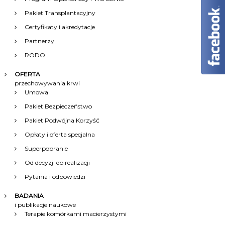
i
Pakiet Transplantacyjny
s
Certyfikaty i akredytacje
Partnerzy
u
RODO
OFERTA
przechowywania krwi
Umowa
Pakiet Bezpieczeństwo
Pakiet Podwójna Korzyść
Opłaty i oferta specjalna
Superpobranie
Od decyzji do realizacji
Pytania i odpowiedzi
BADANIA
i publikacje naukowe
Terapie komórkami macierzystymi