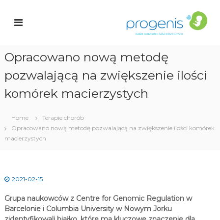
S
a
k
r
n
i
k
p
K
t
o
Opracowano nową metodę
o
c
ó
pozwalającą na zwiększenie ilości
i
r
o
e
n
komórek macierzystych
k
t
e
a
n
Home
Terapie chorób
c
t
Opracowano nową metodę pozwalającą na zwiększenie ilości komórek
i
e
macierzystych
r
z
y
s
2021-02-15
t
y
Grupa naukowców z Centre for Genomic Regulation w
c
h
Barcelonie i Columbia University w Nowym Jorku
zidentyfikowali białko, które ma kluczowe znaczenie dla