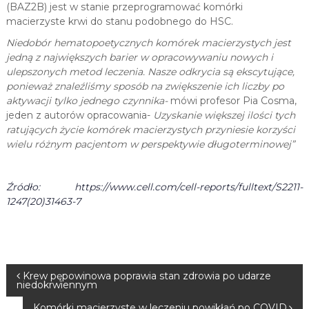
(BAZ2B) jest w stanie przeprogramować komórki
macierzyste krwi do stanu podobnego do HSC.
Niedobór hematopoetycznych komórek macierzystych jest
jedną z największych barier w opracowywaniu nowych i
ulepszonych metod leczenia. Nasze odkrycia są ekscytujące,
ponieważ znaleźliśmy sposób na zwiększenie ich liczby po
aktywacji tylko jednego czynnika-
mówi profesor Pia Cosma,
jeden z autorów opracowania-
Uzyskanie większej ilości tych
ratujących życie komórek macierzystych przyniesie korzyści
wielu różnym pacjentom w perspektywie długoterminowej”
Źródło: https://www.cell.com/cell-reports/fulltext/S2211-
1247(20)31463-7
N
Krew pępowinowa poprawia stan zdrowia po udarze
niedokrwiennym
Komórki macierzyste w leczeniu powikłań po COVID