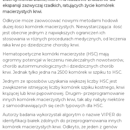
ekspansji zazwyczaj rzadkich, ratujących życie komórek
macierzystych krwi.
Odkrycie może zaowocować nowymi metodami hodowli
dużej ilości komórek macierzystych. Niewystarczająca ilość
jest obecnie jednym z największych ograniczeń ich
stosowania w różnych procedurach medycznych, od leczenia
raka krwi po dziedziczne choroby krwi.
Hematopoetyczne komórki macierzyste (HSC) mają
ogromny potencjał w leczeniu nieuleczalnych nowotworów,
chorób autoimmunologicznych i dziedzicznych chorób
krwi. Jednak tylko jedna na 2500 komórek w szpiku to HSC.
Jednym ze sposobów uzyskania większej liczby HSC jest
zwiększenie istniejącej liczby komórek szpiku kostnego, krwi
krążącej lub krwi pępowinowej. Drugim- przeprogramowanie
innych komórek macierzystych krwi, tak aby nabyły niektóre
z samoodnawiających się cech typowych dla HSC.
Autorzy badania wykorzystali algorytm o nazwie VIPER do
identyfikacji białek zdolnych do przeprogramowania innych
komórek macierzystych krwi. Odkryto, że jeden z genów