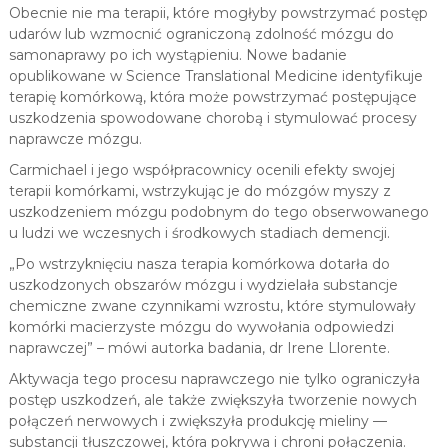
Obecnie nie ma terapii, które mogłyby powstrzymać postęp
udarów lub wzmocnić ograniczoną zdolność mózgu do
samonaprawy po ich wystąpieniu. Nowe badanie
opublikowane w Science Translational Medicine identyfikuje
terapię komórkową, która może powstrzymać postępujące
uszkodzenia spowodowane chorobą i stymulować procesy
naprawcze mózgu.
Carmichael i jego współpracownicy ocenili efekty swojej
terapii komórkami, wstrzykując je do mózgów myszy z
uszkodzeniem mózgu podobnym do tego obserwowanego
u ludzi we wczesnych i środkowych stadiach demencji.
„Po wstrzyknięciu nasza terapia komórkowa dotarła do
uszkodzonych obszarów mózgu i wydzielała substancje
chemiczne zwane czynnikami wzrostu, które stymulowały
komórki macierzyste mózgu do wywołania odpowiedzi
naprawczej” – mówi autorka badania, dr Irene Llorente.
Aktywacja tego procesu naprawczego nie tylko ograniczyła
postęp uszkodzeń, ale także zwiększyła tworzenie nowych
połączeń nerwowych i zwiększyła produkcję mieliny —
substancji tłuszczowej, która pokrywa i chroni połączenia.