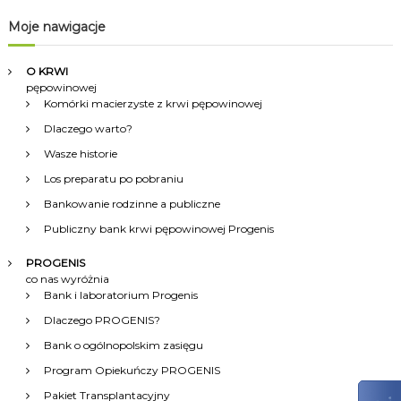
i
Moje nawigacje
g
O KRWI
pępowinowej
a
Komórki macierzyste z krwi pępowinowej
Dlaczego warto?
c
Wasze historie
Los preparatu po pobraniu
j
Bankowanie rodzinne a publiczne
a
Publiczny bank krwi pępowinowej Progenis
w
PROGENIS
co nas wyróżnia
Bank i laboratorium Progenis
p
Dlaczego PROGENIS?
i
Bank o ogólnopolskim zasięgu
Program Opiekuńczy PROGENIS
s
Pakiet Transplantacyjny