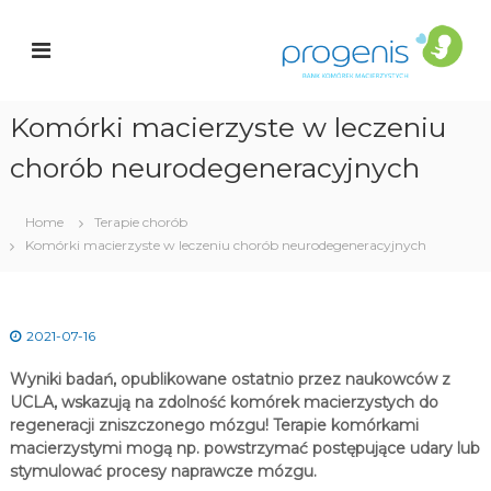
S
a
k
r
n
i
k
p
K
t
o
Komórki macierzyste w leczeniu
o
c
ó
chorób neurodegeneracyjnych
i
r
o
e
n
k
t
Home
Terapie chorób
e
Komórki macierzyste w leczeniu chorób neurodegeneracyjnych
a
n
c
t
i
e
r
2021-07-16
z
y
Wyniki badań, opublikowane ostatnio przez naukowców z
s
UCLA, wskazują na zdolność komórek macierzystych do
t
regeneracji zniszczonego mózgu! Terapie komórkami
y
c
macierzystymi mogą np. powstrzymać postępujące udary lub
h
stymulować procesy naprawcze mózgu.