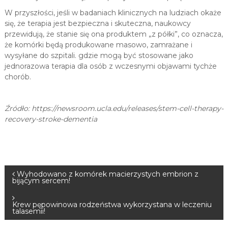
W przyszłości, jeśli w badaniach klinicznych na ludziach okaże
się, że terapia jest bezpieczna i skuteczna, naukowcy
przewidują, że stanie się ona produktem „z półki”, co oznacza,
że ​​komórki będą produkowane masowo, zamrażane i
wysyłane do szpitali. gdzie mogą być stosowane jako
jednorazowa terapia dla osób z wczesnymi objawami tychże
chorób.
Źródło: https://newsroom.ucla.edu/releases/stem-cell-therapy-
recovery-stroke-dementia
N
Wyhodowano z komórek macierzystych embrion z
bijącym sercem!
a
Krew pępowinowa rodzeństwa wykorzystana w leczeniu
talasemii!
w