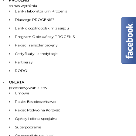
PROGENIS
co nas wyróżnia
p
Bank i laboratorium Progenis
Dlaczego PROGENIS?
i
Bank o ogólnopolskim zasięgu
Program Opiekuńczy PROGENIS
s
Pakiet Transplantacyjny
u
Certyfikaty i akredytacje
Partnerzy
RODO
OFERTA
przechowywania krwi
Umowa
Pakiet Bezpieczeństwo
Pakiet Podwójna Korzyść
Opłaty i oferta specjalna
Superpobranie
Od decyzji do realizacji