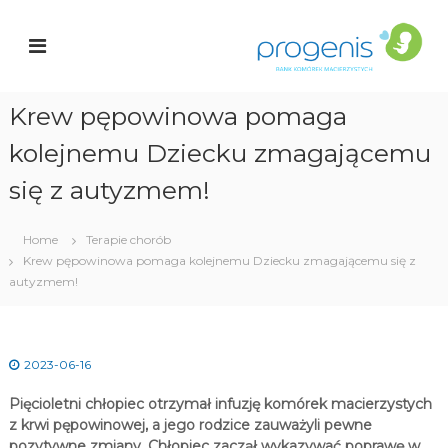
S
a
k
r
n
i
k
p
K
t
o
Krew pępowinowa pomaga
o
c
ó
kolejnemu Dziecku zmagającemu
i
r
o
e
n
się z autyzmem!
k
t
e
a
n
Home
Terapie chorób
c
t
Krew pępowinowa pomaga kolejnemu Dziecku zmagającemu się z
i
e
autyzmem!
r
z
y
s
2023-06-16
t
y
Pięcioletni chłopiec otrzymał infuzję komórek macierzystych
c
h
z krwi pępowinowej, a jego rodzice zauważyli pewne
pozytywne zmiany. Chłopiec zaczął wykazywać poprawę w