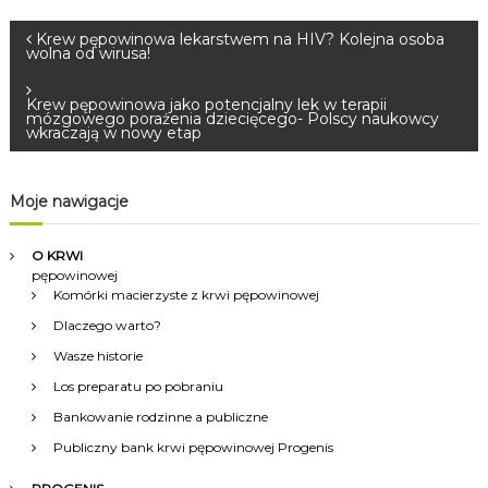
N
Krew pępowinowa lekarstwem na HIV? Kolejna osoba
wolna od wirusa!
a
Krew pępowinowa jako potencjalny lek w terapii
mózgowego porażenia dziecięcego- Polscy naukowcy
w
wkraczają w nowy etap
i
Moje nawigacje
g
O KRWI
pępowinowej
a
Komórki macierzyste z krwi pępowinowej
Dlaczego warto?
c
Wasze historie
j
Los preparatu po pobraniu
Bankowanie rodzinne a publiczne
a
Publiczny bank krwi pępowinowej Progenis
w