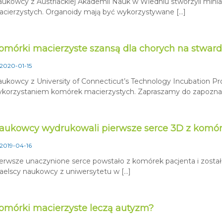
ukowcy z Austriackiej Akademii Nauk w Wiedniu stworzyli mini
cierzystych. Organoidy mają być wykorzystywane […]
omórki macierzyste szansą dla chorych na stward
2020-01-15
ukowcy z University of Connecticut’s Technology Incubation P
korzystaniem komórek macierzystych. Zapraszamy do zapoznan
aukowcy wydrukowali pierwsze serce 3D z komór
2019-04-16
erwsze unaczynione serce powstało z komórek pacjenta i zosta
raelscy naukowcy z uniwersytetu w […]
omórki macierzyste leczą autyzm?