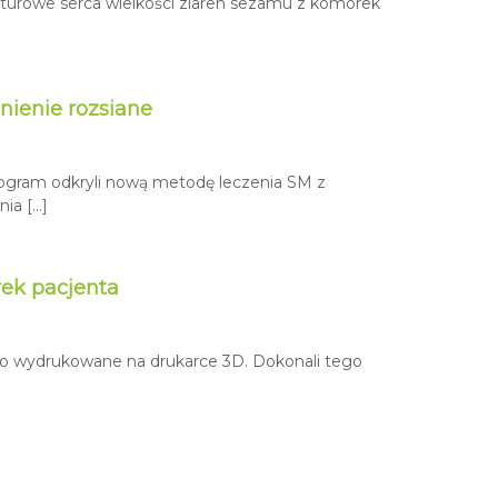
aturowe serca wielkości ziaren sezamu z komórek
nienie rozsiane
rogram odkryli nową metodę leczenia SM z
ia […]
ek pacjenta
ło wydrukowane na drukarce 3D. Dokonali tego