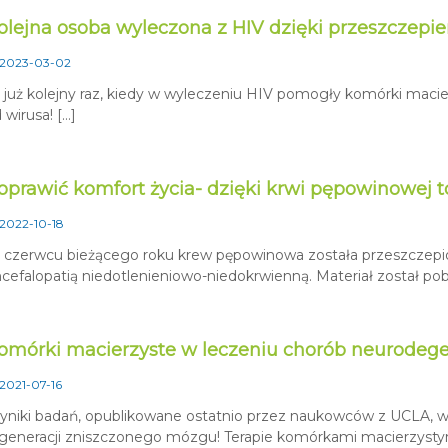
olejna osoba wyleczona z HIV dzięki przeszczepi
2023-03-02
 już kolejny raz, kiedy w wyleczeniu HIV pomogły komórki macierz
 wirusa! […]
oprawić komfort życia- dzięki krwi pępowinowej 
2022-10-18
czerwcu bieżącego roku krew pępowinowa została przeszczepion
cefalopatią niedotlenieniowo-niedokrwienną. Materiał został pob
omórki macierzyste w leczeniu chorób neurodeg
2021-07-16
niki badań, opublikowane ostatnio przez naukowców z UCLA, w
generacji zniszczonego mózgu! Terapie komórkami macierzysty