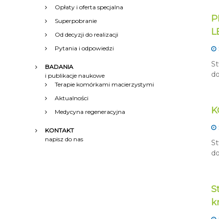
Opłaty i oferta specjalna
P
Superpobranie
L
Od decyzji do realizacji
Pytania i odpowiedzi
St
BADANIA
do
i publikacje naukowe
Terapie komórkami macierzystymi
Aktualności
K
Medycyna regeneracyjna
KONTAKT
napisz do nas
St
do
S
k