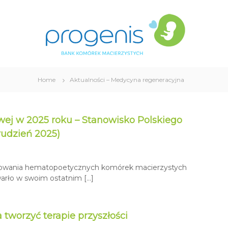
P
B
r
a
n
o
k
g
K
e
o
n
m
i
ó
Home
Aktualności – Medycyna regeneracyjna
s
r
e
k
ej w 2025 roku – Stanowisko Polskiego
M
rudzień 2025)
a
c
i
e
tosowania hematopoetycznych komórek macierzystych
r
arło w swoim ostatnim […]
z
y
s
tworzyć terapie przyszłości
t