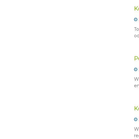
K
To
od
P
W 
en
K
Wy
re