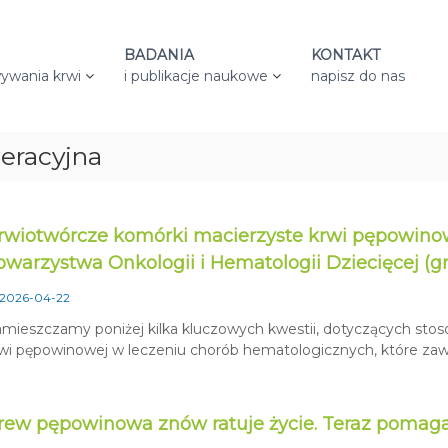
BADANIA
KONTAKT
ywania krwi
i publikacje naukowe
napisz do nas
eracyjna
rwiotwórcze komórki macierzyste krwi pępowinow
owarzystwa Onkologii i Hematologii Dziecięcej (g
2026-04-22
mieszczamy poniżej kilka kluczowych kwestii, dotyczących s
wi pępowinowej w leczeniu chorób hematologicznych, które zaw
rew pępowinowa znów ratuje życie. Teraz pomaga 