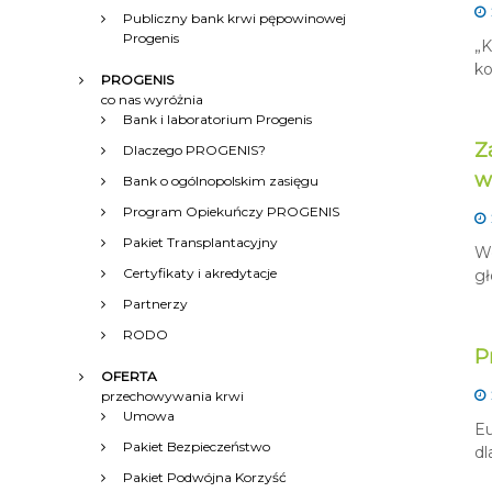
Publiczny bank krwi pępowinowej
Progenis
„K
ko
PROGENIS
co nas wyróżnia
Bank i laboratorium Progenis
Z
Dlaczego PROGENIS?
w
Bank o ogólnopolskim zasięgu
Program Opiekuńczy PROGENIS
Pakiet Transplantacyjny
Wc
Certyfikaty i akredytacje
gł
Partnerzy
RODO
P
OFERTA
przechowywania krwi
Umowa
Eu
Pakiet Bezpieczeństwo
dl
Pakiet Podwójna Korzyść