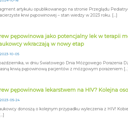
2024-10-16
agment artykułu opublikowanego na stronie Przeglądu Pediatr
cierzyste krwi pępowinowej – stan wiedzy w 2023 roku. […]
rew pępowinowa jako potencjalny lek w terapii 
aukowcy wkraczają w nowy etap
2023-10-05
października, w dniu Światowego Dnia Mózgowego Porażenia Dz
asną krwią pępowinową pacjentów z mózgowym porażeniem […
rew pępowinowa lekarstwem na HIV? Kolejna oso
2023-05-24
ukowcy donoszą o kolejnym przypadku wyleczenia z HIV! Kobieta,
[…]