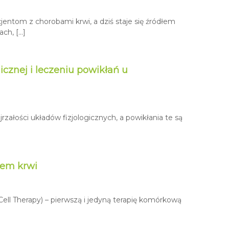
y
c
jentom z chorobami krwi, a dziś staje się źródłem
h
ch, […]
cznej i leczeniu powikłań u
załości układów fizjologicznych, a powikłania te są
iem krwi
ll Therapy) – pierwszą i jedyną terapię komórkową