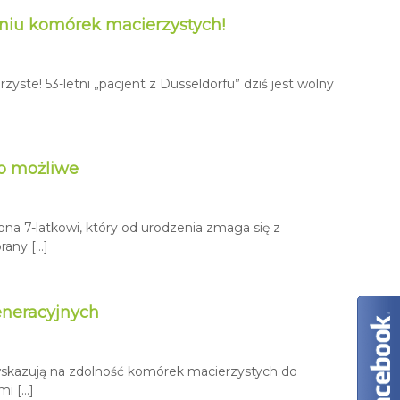
eniu komórek macierzystych!
yste! 53-letni „pacjent z Düsseldorfu” dziś jest wolny
to możliwe
a 7-latkowi, który od urodzenia zmaga się z
rany […]
eneracyjnych
skazują na zdolność komórek macierzystych do
mi […]