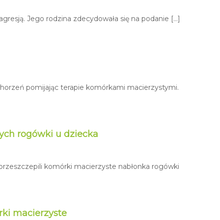
 agresją. Jego rodzina zdecydowała się na podanie […]
chorzeń pomijając terapie komórkami macierzystymi.
ych rogówki u dziecka
przeszczepili komórki macierzyste nabłonka rogówki
rki macierzyste