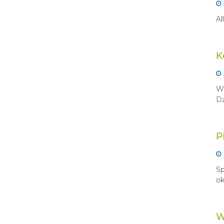
Al
K
W 
Dz
P
Sp
ok
W