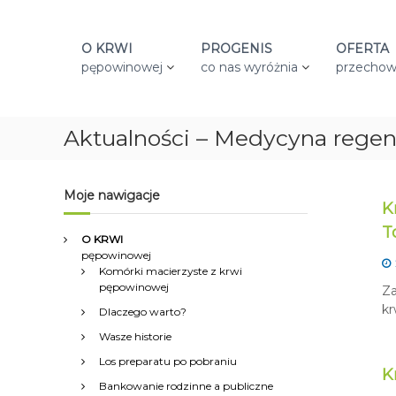
S
k
i
O KRWI
PROGENIS
OFERTA
p
pępowinowej
co nas wyróżnia
przechow
t
o
c
Aktualności – Medycyna regen
o
n
t
e
Moje nawigacje
K
n
t
T
O KRWI
pępowinowej
Komórki macierzyste z krwi
pępowinowej
Za
kr
Dlaczego warto?
Wasze historie
Los preparatu po pobraniu
K
Bankowanie rodzinne a publiczne