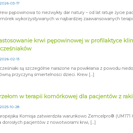
2026-03-17
rew pępowinowa to niezwykły dar natury – od lat ratuje życie pac
mórek wykorzystywanych w najbardziej zaawansowanych terapia
astosowanie krwi pępowinowej w profilaktyce klini
cześniaków
2026-02-13
ześniaki są szczególnie narażone na powikłania z powodu niedojr
ówną przyczyną śmiertelności dzieci. Krew […]
rzełom w terapii komórkowej dla pacjentów z rak
2025-10-28
ropejska Komisja zatwierdziła warunkowo Zemcelpro® (UM171 Ce
a dorosłych pacjentów z nowotworami krwi, […]