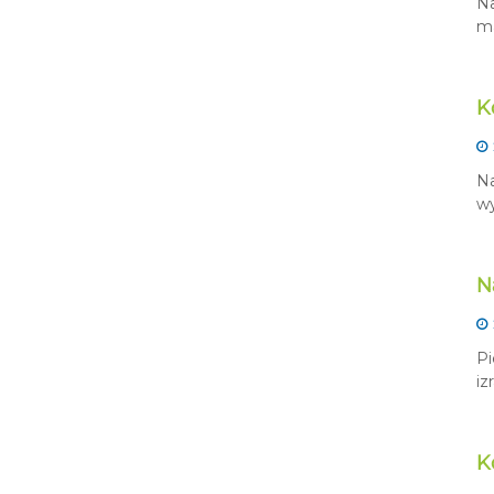
Na
ma
K
Na
wy
N
Pi
iz
K